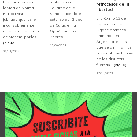
hace un repaso de
teológicas de
retrocesos de la
la vida de Norma
Eduardo de la
libertad
Pla, activista
Serna, sacerdote
El próximo 13 de
jubilada que luchó
católico del Grupo
agosto tendrán
incansablemente
de Curas en la
lugar elecciones
durante el gobierno
Opción por los
primarias en
de Menem, por los...
Pobres.
Argentina, en las
(sigue)
16/09/2023
que se dirimirán las
06/01/2024
candidaturas finales
de las distintas
fuerzas...
(sigue)
12/08/2023