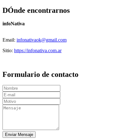
DÓnde encontrarnos
infoNativa
Email:
infonativaok@gmail.com
Sitio:
https://infonativa.com.ar
Formulario de contacto