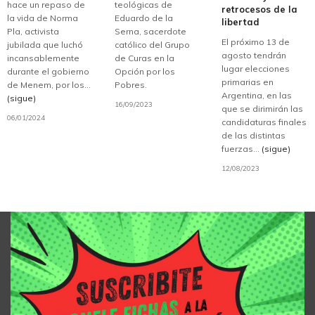
hace un repaso de
teológicas de
retrocesos de la
la vida de Norma
Eduardo de la
libertad
Pla, activista
Serna, sacerdote
El próximo 13 de
jubilada que luchó
católico del Grupo
agosto tendrán
incansablemente
de Curas en la
lugar elecciones
durante el gobierno
Opción por los
primarias en
de Menem, por los...
Pobres.
Argentina, en las
(sigue)
16/09/2023
que se dirimirán las
06/01/2024
candidaturas finales
de las distintas
fuerzas...
(sigue)
12/08/2023