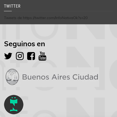
TWITTER
Tweets de https://twitter.com/InfoNativaOk?s=20
Seguinos en