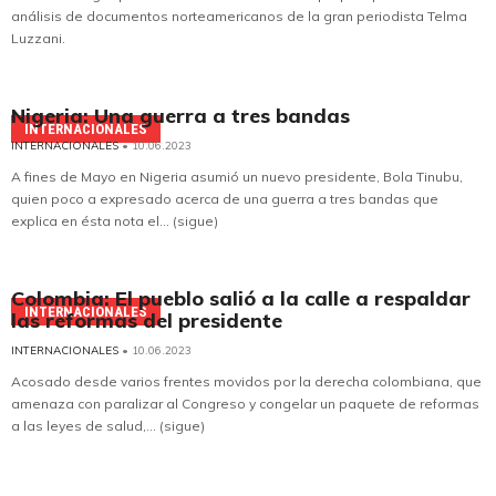
análisis de documentos norteamericanos de la gran periodista Telma
Luzzani.
Nigeria: Una guerra a tres bandas
INTERNACIONALES
INTERNACIONALES
• 10.06.2023
A fines de Mayo en Nigeria asumió un nuevo presidente, Bola Tinubu,
quien poco a expresado acerca de una guerra a tres bandas que
explica en ésta nota el... (sigue)
Colombia: El pueblo salió a la calle a respaldar
INTERNACIONALES
las reformas del presidente
INTERNACIONALES
• 10.06.2023
Acosado desde varios frentes movidos por la derecha colombiana, que
amenaza con paralizar al Congreso y congelar un paquete de reformas
a las leyes de salud,... (sigue)