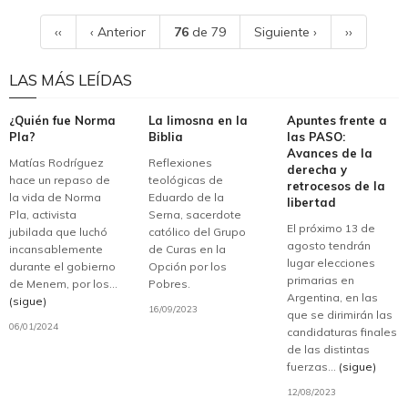
‹‹
‹ Anterior
76
de 79
Siguiente ›
››
LAS MÁS LEÍDAS
¿Quién fue Norma
La limosna en la
Apuntes frente a
Pla?
Biblia
las PASO:
Avances de la
Matías Rodríguez
Reflexiones
derecha y
hace un repaso de
teológicas de
retrocesos de la
la vida de Norma
Eduardo de la
libertad
Pla, activista
Serna, sacerdote
El próximo 13 de
jubilada que luchó
católico del Grupo
agosto tendrán
incansablemente
de Curas en la
lugar elecciones
durante el gobierno
Opción por los
primarias en
de Menem, por los...
Pobres.
Argentina, en las
(sigue)
16/09/2023
que se dirimirán las
06/01/2024
candidaturas finales
de las distintas
fuerzas...
(sigue)
12/08/2023