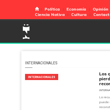
Política
Economía
Opinión
Ciencia Nativa
Cultura
Contact
INTERNACIONALES
Los 
INTERNACIONALES
pier
reco
INTERN
La recu
puede 
reconst