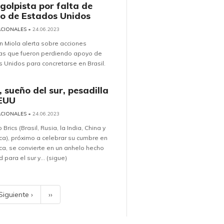
 golpista por falta de
o de Estados Unidos
ACIONALES
• 24.06.2023
n Miola alerta sobre acciones
tas que fueron perdiendo apoyo de
 Unidos para concretarse en Brasil.
, sueño del sur, pesadilla
EUU
ACIONALES
• 24.06.2023
 Brics (Brasil, Rusia, la India, China y
ca), próximo a celebrar su cumbre en
ca, se convierte en un anhelo hecho
 para el sur y... (sigue)
Siguiente ›
››