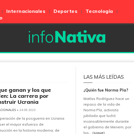
Internacionales
Deportes
Tecnología
o
LAS MÁS LEÍDAS
que ganan y los que
¿Quién fue Norma Pla?
den: La carrera por
Matías Rodríguez hace un
nstruir Ucrania
repaso de la vida de
Norma Pla, activista
ACIONALES
• 24.06.2023
jubilada que luchó
peración de la posguerra en Ucrania
incansablemente durante
ser el mayor esfuerzo de
el gobierno de Menem, por
rucción en la historia moderna, de
los...
(sigue)