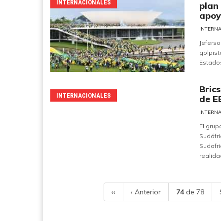
INTERNACIONALES
plan
apoy
INTERN
Jeferso
golpis
Estados
Brics
INTERNACIONALES
de E
INTERN
El grupo
Sudáfri
Sudafri
realidad
‹‹
‹ Anterior
74
de 78