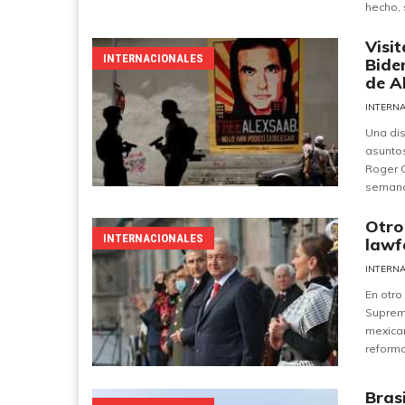
hecho, 
Visi
INTERNACIONALES
Bide
de A
INTERN
Una dis
asuntos
Roger C
semana.
Otro
INTERNACIONALES
lawf
INTERN
En otro
Suprema
mexican
reforma
Bras