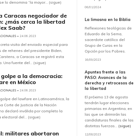
se lo denomina “la mayor... (sigue)
06/01/2024
ta Caracas negociador de
La limosna en la Biblia
n: ¿más cerca la libertad
lex Saab?
Reflexiones teológicas de
Eduardo de la Serna,
ACIONALES
• 24.06.2023
sacerdote católico del
creta visita del enviado especial para
Grupo de Curas en la
 de rehenes del presidente Biden,
Opción por los Pobres.
arstens, a Caracas se registró esta
16/09/2023
 Una fuente del... (sigue)
Apuntes frente a las
 golpe a la democracia:
PASO: Avances de la
are en México
derecha y retrocesos de
la libertad
ACIONALES
• 24.06.2023
El próximo 13 de agosto
 golpe del lawfare en Latinoamérica, la
tendrán lugar elecciones
 Corte de Justicia de la Nación
primarias en Argentina, en
o declaró inválida por completo la
las que se dirimirán las
 electoral del... (sigue)
candidaturas finales de las
distintas fuerzas...
(sigue)
il: militares abortaron
12/08/2023