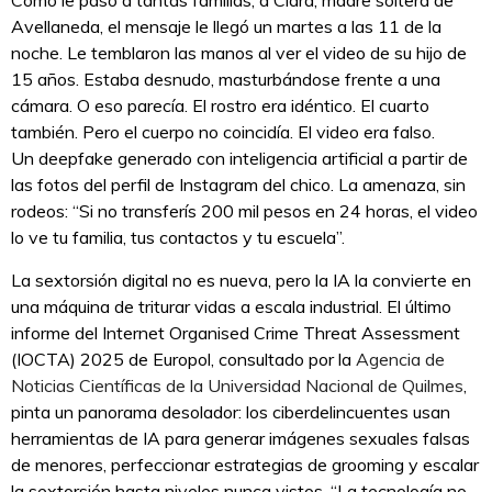
Avellaneda, el mensaje le llegó un martes a las 11 de la
noche. Le temblaron las manos al ver el video de su hijo de
15 años. Estaba desnudo, masturbándose frente a una
cámara. O eso parecía. El rostro era idéntico. El cuarto
también. Pero el cuerpo no coincidía. El video era falso.
Un deepfake generado con inteligencia artificial a partir de
las fotos del perfil de Instagram del chico. La amenaza, sin
rodeos: “Si no transferís 200 mil pesos en 24 horas, el video
lo ve tu familia, tus contactos y tu escuela”.
La sextorsión digital no es nueva, pero la IA la convierte en
una máquina de triturar vidas a escala industrial. El último
informe del Internet Organised Crime Threat Assessment
(IOCTA) 2025 de Europol, consultado por la
Agencia de
Noticias Científicas de la Universidad Nacional de Quilmes
,
pinta un panorama desolador: los ciberdelincuentes usan
herramientas de IA para generar imágenes sexuales falsas
de menores, perfeccionar estrategias de grooming y escalar
la sextorsión hasta niveles nunca vistos. “La tecnología no