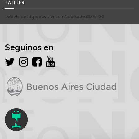
TWITTER
Tweets de https://twitter.com/InfoNativaOk?s=20
Seguinos en