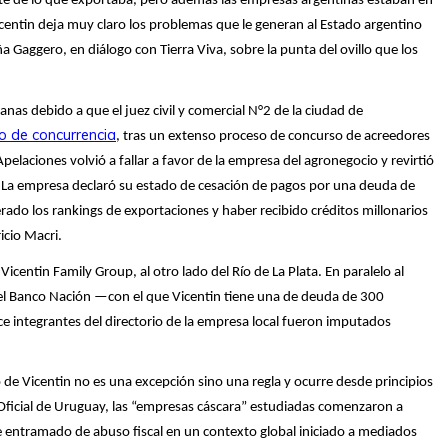
parte de lo que exportaba, pero además las empresas argentinas estaban en
entin deja muy claro los problemas que le generan al Estado argentino
 Gaggero, en diálogo con Tierra Viva, sobre la punta del ovillo que los
anas debido a que el juez civil y comercial N°2 de la ciudad de
o de concurrencia
, tras un extenso proceso de concurso de acreedores
elaciones volvió a fallar a favor de la empresa del agronegocio y revirtió
 La empresa declaró su estado de cesación de pagos por una deuda de
rado los rankings de exportaciones y haber recibido créditos millonarios
icio Macri.
icentin Family Group, al otro lado del Río de La Plata. En paralelo al
 el Banco Nación —con el que Vicentin tiene una de deuda de 300
e integrantes del directorio de la empresa local fueron imputados
 de Vicentin no es una excepción sino una regla y ocurre desde principios
 Oficial de Uruguay, las “empresas cáscara” estudiadas comenzaron a
 entramado de abuso fiscal en un contexto global iniciado a mediados