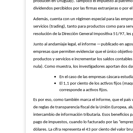
producen en Uruguay). Tampoco el impuesto al patrimoni
dividendos percibidos por las firmas extranjeras o por el 
Además, cuenta con un régimen especial para las empres
servicios (trading), tanto para productos como para serv
resolución de la Dirección General Impositiva 51/97, le
Junto al andamiaje legal, el informe —publicado en agos
empresas que permiten evidenciar que el único objetivo 
productos y servicios e incrementar los saldos contables 
nula). Como muestra, los investigadores aportan dos d
En el caso de las empresas cáscara estudi
El 1,1 por ciento de los activos fijos (m
corresponde a activos fijos.
Es por eso, como también marca el informe, que el país v
de reglas de transparencia fiscal de la Unión Europea, a
intercambio de información tributaria. Esos beneficios
pago de impuestos, cuando lo facturado por las “empres
dólares. La cifra representa el 43 por ciento del valor b