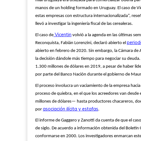
filial uruguaya era utilizada para comercializar buena 
manos de un holding formado en Uruguay. El caso de Vic
estas empresas con estructura internacionalizada”, reseña
llevó a investigar la ingeniería fiscal de las cerealeras.
Vicentin
El caso de
volvió a la agenda en las últimas sem
period
Reconquista, Fabián Lorenzini, declaró abierto el
abierto en febrero de 2020. Sin embargo, la Cámara de Ap
la decisión dándole más tiempo para negociar su deuda.
1.300 millones de dólares en 2019, a pesar de haber lide
por parte del Banco Nación durante el gobierno de Maur
El proceso involucra un vaciamiento de la empresa hacia V
proceso de quiebra, en el que los acreedores van desde
millones de dólares— hasta productores chacareros, doc
asociación ilícita y estafas
por
.
El informe de Gaggero y Zanotti da cuenta de que el caso
de siglo. De acuerdo a información obtenida del Boletín
conformarse en 2000. Los investigadores enmarcan este