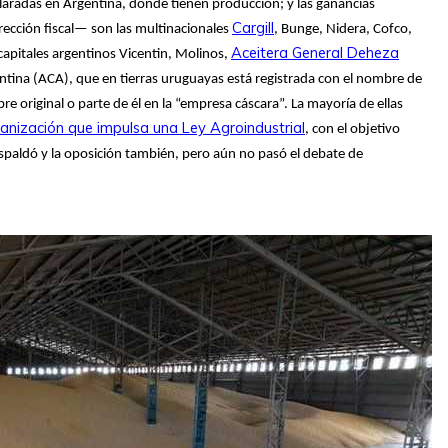
aradas en Argentina, donde tienen producción; y las ganancias
Cargill
ección fiscal— son las multinacionales
, Bunge, Nidera, Cofco,
Aceitera General Deheza
apitales argentinos Vicentin, Molinos,
ntina (ACA), que en tierras uruguayas está registrada con el nombre de
e original o parte de él en la “empresa cáscara”. La mayoría de ellas
anización que impulsa una Ley Agroindustrial
, con el objetivo
espaldó y la oposición también, pero aún no pasó el debate de