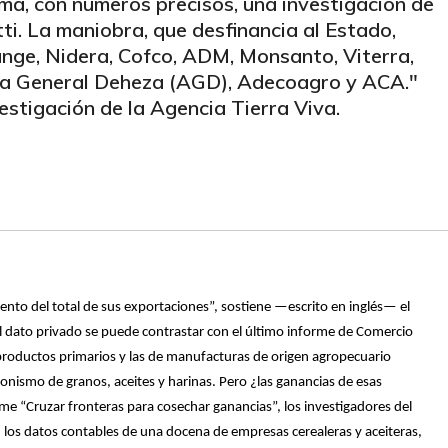
rma, con números precisos, una investigación de
i. La maniobra, que desfinancia al Estado,
Bunge, Nidera, Cofco, ADM, Monsanto, Viterra,
era General Deheza (AGD), Adecoagro y ACA."
stigación de la Agencia Tierra Viva.
 ciento del total de sus exportaciones”, sostiene —escrito en inglés— el
l dato privado se puede contrastar con el último informe de Comercio
 productos primarios y las de manufacturas de origen agropecuario
gonismo de granos, aceites y harinas. Pero ¿las ganancias de esas
me “Cruzar fronteras para cosechar ganancias”, los investigadores del
 los datos contables de una docena de empresas cerealeras y aceiteras,