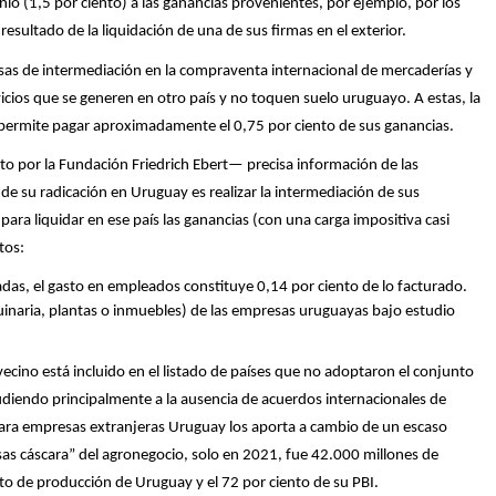
o (1,5 por ciento) a las ganancias provenientes, por ejemplo, por los
resultado de la liquidación de una de sus firmas en el exterior.
as de intermediación en la compraventa internacional de mercaderías y
icios que se generen en otro país y no toquen suelo uruguayo. A estas, la
s permite pagar aproximadamente el 0,75 por ciento de sus ganancias.
to por la Fundación Friedrich Ebert— precisa información de las
de su radicación en Uruguay es realizar la intermediación de sus
para liquidar en ese país las ganancias (con una carga impositiva casi
atos:
adas, el gasto en empleados constituye 0,14 por ciento de lo facturado.
aquinaria, plantas o inmuebles) de las empresas uruguayas bajo estudio
ecino está incluido en el listado de países que no adoptaron el conjunto
ludiendo principalmente a la ausencia de acuerdos internacionales de
 para empresas extranjeras Uruguay los aporta a cambio de un escaso
as cáscara” del agronegocio, solo en 2021, fue 42.000 millones de
ruto de producción de Uruguay y el 72 por ciento de su PBI.