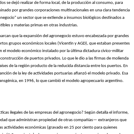
dos se dejó realizar de forma local, de la producción al consumo, para
nado por grandes corporaciones multinacionales en una clara tendencia
onegocio” un sector que se extiende a insumos biológicos destinados a
ibles y materias primas en otras industrias.
i marcan que la expansión del agronegocio estuvo encabezada por grandes
iertos grupos económicos locales (Vicentin y AGD), que estaban presentes
on el modelo económico instalado por la última dictadura cívico-militar
construcción de puertos privados. Lo que le dio a las firmas de molienda
aíses de la región producto de la reducida distancia entre los puertos. En
nción de la ley de actividades portuarias afianzó el modelo privado. Esa
ransgénica, en 1996, lo que cambió el modelo agropecuario argentino.
ticas ilegales de las empresas del agronegocio? Según detalla el informe,
ciedad que administran propiedad de otras compañías— extranjeros que
e las actividades económicas (gravado en 25 por ciento para quienes