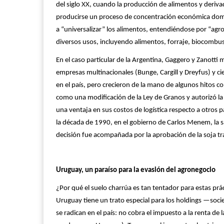
del siglo XX, cuando la producción de alimentos y deriva
producirse un proceso de concentración económica domi
a “universalizar” los alimentos, entendiéndose por “agr
diversos usos, incluyendo alimentos, forraje, biocombust
En el caso particular de la Argentina, Gaggero y Zanott
empresas multinacionales (Bunge, Cargill y Dreyfus) y c
en el país, pero crecieron de la mano de algunos hitos c
como una modificación de la Ley de Granos y autorizó la 
una ventaja en sus costos de logística respecto a otros p
la década de 1990, en el gobierno de Carlos Menem, la sa
decisión fue acompañada por la aprobación de la soja t
Uruguay, un paraíso para la evasión del agronegocio
¿Por qué el suelo charrúa es tan tentador para estas prác
Uruguay tiene un trato especial para los holdings —so
se radican en el país: no cobra el impuesto a la renta d