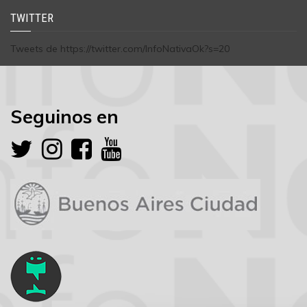
TWITTER
Tweets de https://twitter.com/InfoNativaOk?s=20
Seguinos en