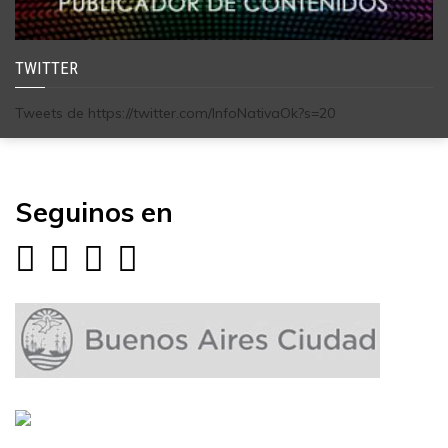
TWITTER
Tweets de https://twitter.com/InfoNativaOk?s=20
Seguinos en