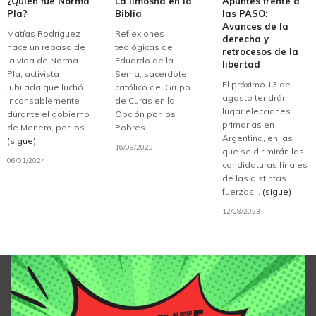
¿Quién fue Norma
La limosna en la
Apuntes frente a
Pla?
Biblia
las PASO:
Avances de la
Matías Rodríguez
Reflexiones
derecha y
hace un repaso de
teológicas de
retrocesos de la
la vida de Norma
Eduardo de la
libertad
Pla, activista
Serna, sacerdote
El próximo 13 de
jubilada que luchó
católico del Grupo
agosto tendrán
incansablemente
de Curas en la
lugar elecciones
durante el gobierno
Opción por los
primarias en
de Menem, por los...
Pobres.
Argentina, en las
(sigue)
16/09/2023
que se dirimirán las
06/01/2024
candidaturas finales
de las distintas
fuerzas...
(sigue)
12/08/2023