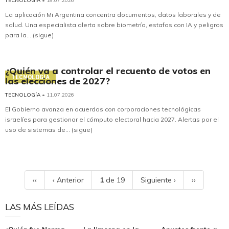
TECNOLOGÍA
• 18.07.2026
La aplicación Mi Argentina concentra documentos, datos laborales y de
salud. Una especialista alerta sobre biometría, estafas con IA y peligros
para la... (sigue)
¿Quién va a controlar el recuento de votos en
TECNOLOGÍA
las elecciones de 2027?
TECNOLOGÍA
• 11.07.2026
El Gobierno avanza en acuerdos con corporaciones tecnológicas
israelíes para gestionar el cómputo electoral hacia 2027. Alertas por el
uso de sistemas de... (sigue)
‹‹
‹ Anterior
1
de 19
Siguiente ›
››
LAS MÁS LEÍDAS