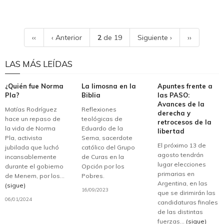
‹‹
‹ Anterior
2
de 19
Siguiente ›
››
LAS MÁS LEÍDAS
¿Quién fue Norma
La limosna en la
Apuntes frente a
Pla?
Biblia
las PASO:
Avances de la
Matías Rodríguez
Reflexiones
derecha y
hace un repaso de
teológicas de
retrocesos de la
la vida de Norma
Eduardo de la
libertad
Pla, activista
Serna, sacerdote
El próximo 13 de
jubilada que luchó
católico del Grupo
agosto tendrán
incansablemente
de Curas en la
lugar elecciones
durante el gobierno
Opción por los
primarias en
de Menem, por los...
Pobres.
Argentina, en las
(sigue)
16/09/2023
que se dirimirán las
06/01/2024
candidaturas finales
de las distintas
fuerzas...
(sigue)