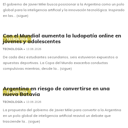
El gobierno de Javier Milei busca posicionar a la Argentina como un polo
global para la inteligencia artificial y la innovación tecnológica. Inspirado
en las... (sigue)
Con el Mundial aumenta la ludopatía online en
TECNOLOGÍA
jóvenes y adolescentes
TECNOLOGÍA
• 13.06.2026
De cada diez estudiantes secundarios, seis estuvieron expuestos a
apuestas deportivas. La Copa del Mundo exacerba conductas
compulsivas mientras, desde la... (sigue)
Argentina en riesgo de convertirse en una
TECNOLOGÍA
nueva Batavia
TECNOLOGÍA
• 13.06.2026
La propuesta del gobierno de Javier Milei para convertir a la Argentina
en un polo global de inteligencia artificial reavivó un debate que
trasciende la... (sigue)