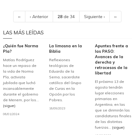
‹‹
‹ Anterior
28
de 34
Siguiente ›
››
LAS MÁS LEÍDAS
¿Quién fue Norma
La limosna en la
Apuntes frente a
Pla?
Biblia
las PASO:
Avances de la
Matías Rodríguez
Reflexiones
derecha y
hace un repaso de
teológicas de
retrocesos de la
la vida de Norma
Eduardo de la
libertad
Pla, activista
Serna, sacerdote
El próximo 13 de
jubilada que luchó
católico del Grupo
agosto tendrán
incansablemente
de Curas en la
lugar elecciones
durante el gobierno
Opción por los
primarias en
de Menem, por los...
Pobres.
Argentina, en las
(sigue)
16/09/2023
que se dirimirán las
06/01/2024
candidaturas finales
de las distintas
fuerzas...
(sigue)