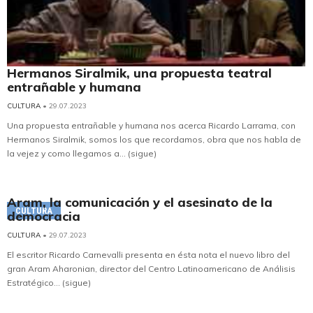
Hermanos Siralmik, una propuesta teatral
entrañable y humana
CULTURA
• 29.07.2023
Una propuesta entrañable y humana nos acerca Ricardo Larrama, con
Hermanos Siralmik, somos los que recordamos, obra que nos habla de
la vejez y como llegamos a... (sigue)
Aram, la comunicación y el asesinato de la
CULTURA
democracia
CULTURA
• 29.07.2023
El escritor Ricardo Carnevalli presenta en ésta nota el nuevo libro del
gran Aram Aharonian, director del Centro Latinoamericano de Análisis
Estratégico... (sigue)