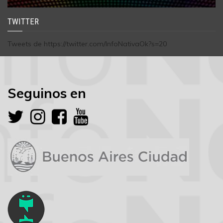
TWITTER
Tweets de https://twitter.com/InfoNativaOk?s=20
Seguinos en