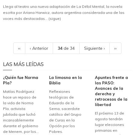
Llega al teatro una nueva adaptación de La Débil Mental, la novela
escrita por Ariana Harwicz, autora argentina considerada una de las
voces más destacadas... (sigue)
‹‹
‹ Anterior
34
de 34
Siguiente ›
››
LAS MÁS LEÍDAS
¿Quién fue Norma
La limosna en la
Apuntes frente a
Pla?
Biblia
las PASO:
Avances de la
Matías Rodríguez
Reflexiones
derecha y
hace un repaso de
teológicas de
retrocesos de la
la vida de Norma
Eduardo de la
libertad
Pla, activista
Serna, sacerdote
El próximo 13 de
jubilada que luchó
católico del Grupo
agosto tendrán
incansablemente
de Curas en la
lugar elecciones
durante el gobierno
Opción por los
primarias en
de Menem, por los...
Pobres.