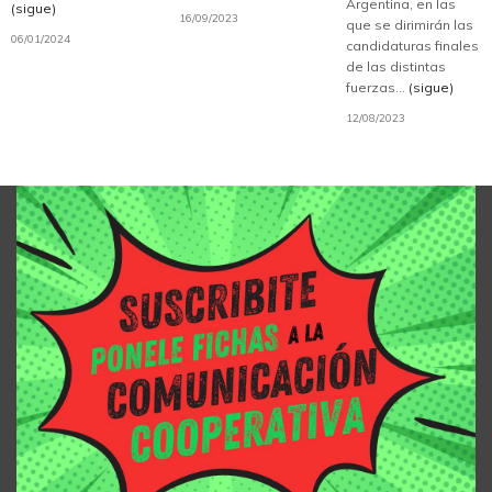
Argentina, en las
(sigue)
16/09/2023
que se dirimirán las
06/01/2024
candidaturas finales
de las distintas
fuerzas...
(sigue)
12/08/2023