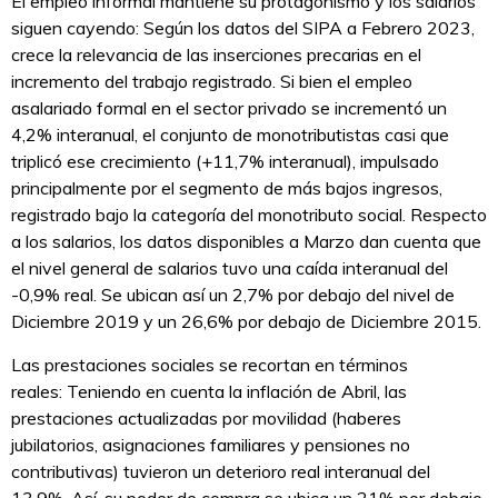
El empleo informal mantiene su protagonismo y los salarios
siguen cayendo: Según los datos del SIPA a Febrero 2023,
crece la relevancia de las inserciones precarias en el
incremento del trabajo registrado. Si bien el empleo
asalariado formal en el sector privado se incrementó un
4,2% interanual, el conjunto de monotributistas casi que
triplicó ese crecimiento (+11,7% interanual), impulsado
principalmente por el segmento de más bajos ingresos,
registrado bajo la categoría del monotributo social. Respecto
a los salarios, los datos disponibles a Marzo dan cuenta que
el nivel general de salarios tuvo una caída interanual del
-0,9% real. Se ubican así un 2,7% por debajo del nivel de
Diciembre 2019 y un 26,6% por debajo de Diciembre 2015.
Las prestaciones sociales se recortan en términos
reales: Teniendo en cuenta la inflación de Abril, las
prestaciones actualizadas por movilidad (haberes
jubilatorios, asignaciones familiares y pensiones no
contributivas) tuvieron un deterioro real interanual del
13,9%. Así, su poder de compra se ubica un 21% por debajo