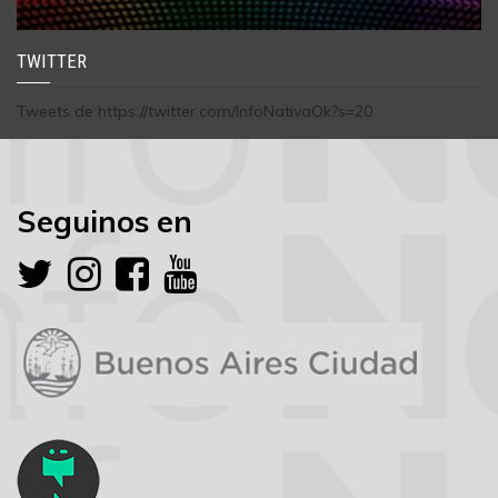
TWITTER
Tweets de https://twitter.com/InfoNativaOk?s=20
Seguinos en