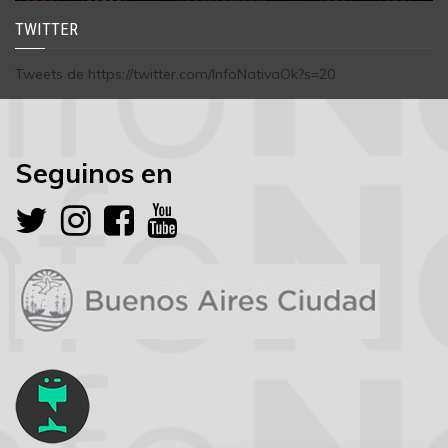
TWITTER
Tweets de https://twitter.com/InfoNativaOk?s=20
Seguinos en