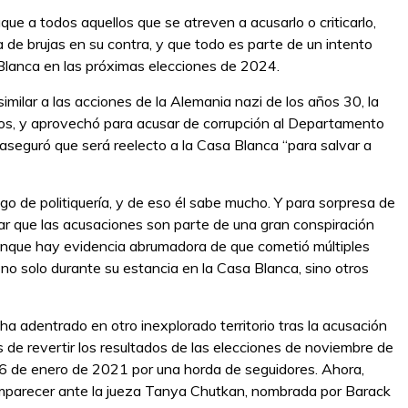
aque a todos aquellos que se atreven a acusarlo o criticarlo,
 de brujas en su contra, y que todo es parte de un intento
 Blanca en las próximas elecciones de 2024.
milar a las acciones de la Alemania nazi de los años 30, la
ios, y aprovechó para acusar de corrupción al Departamento
 aseguró que será reelecto a la Casa Blanca “para salvar a
go de politiquería, y de eso él sabe mucho. Y para sorpresa de
lar que las acusaciones son parte de una gran conspiración
, aunque hay evidencia abrumadora de que cometió múltiples
 no solo durante su estancia en la Casa Blanca, sino otros
ha adentrado en otro inexplorado territorio tras la acusación
 de revertir los resultados de las elecciones de noviembre de
el 6 de enero de 2021 por una horda de seguidores. Ahora,
omparecer ante la jueza Tanya Chutkan, nombrada por Barack