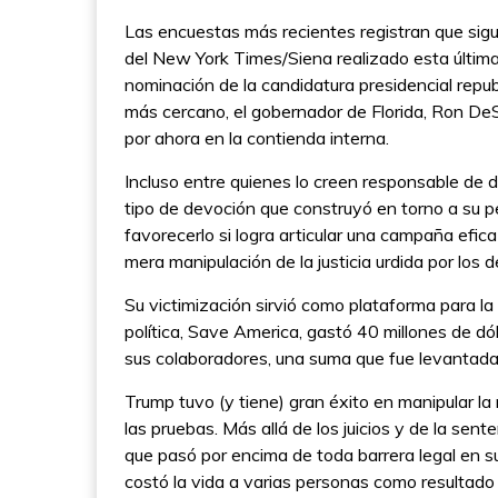
Las encuestas más recientes registran que sigu
del New York Times/Siena realizado esta últim
nominación de la candidatura presidencial repub
más cercano, el gobernador de Florida, Ron DeS
por ahora en la contienda interna.
Incluso entre quienes lo creen responsable de di
tipo de devoción que construyó en torno a su pe
favorecerlo si logra articular una campaña efic
mera manipulación de la justicia urdida por los
Su victimización sirvió como plataforma para l
política, Save America, gastó 40 millones de d
sus colaboradores, una suma que fue levantad
Trump tuvo (y tiene) gran éxito en manipular la n
las pruebas. Más allá de los juicios y de la sen
que pasó por encima de toda barrera legal en s
costó la vida a varias personas como resultado d