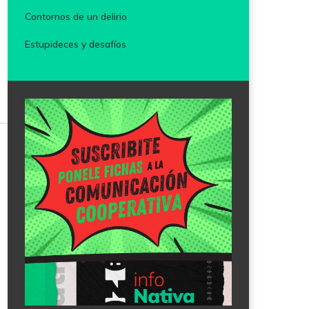
Contornos de un delirio
Estupideces y desafíos