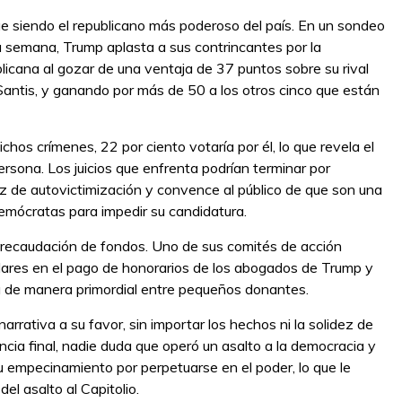
e siendo el republicano más poderoso del país. En un sondeo
a semana, Trump aplasta a sus contrincantes por la
licana al gozar de una ventaja de 37 puntos sobre su rival
antis, y ganando por más de 50 a los otros cinco que están
chos crímenes, 22 por ciento votaría por él, lo que revela el
rsona. Los juicios que enfrenta podrían terminar por
az de autovictimización y convence al público de que son una
 demócratas para impedir su candidatura.
a recaudación de fondos. Uno de sus comités de acción
ólares en el pago de honorarios de los abogados de Trump y
a de manera primordial entre pequeños donantes.
arrativa a su favor, sin importar los hechos ni la solidez de
tencia final, nadie duda que operó un asalto a la democracia y
u empecinamiento por perpetuarse en el poder, lo que le
el asalto al Capitolio.