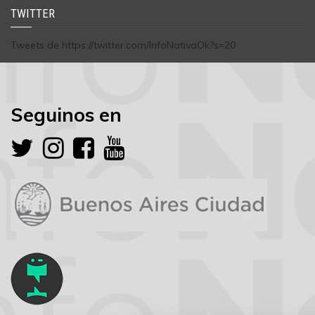
TWITTER
Tweets de https://twitter.com/InfoNativaOk?s=20
Seguinos en