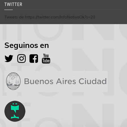
TWITTER
Tweets de https://twitter.com/InfoNativaOk?s=20
Seguinos en