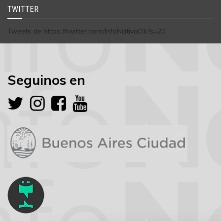
TWITTER
Tweets de https://twitter.com/InfoNativaOk?s=20
Seguinos en