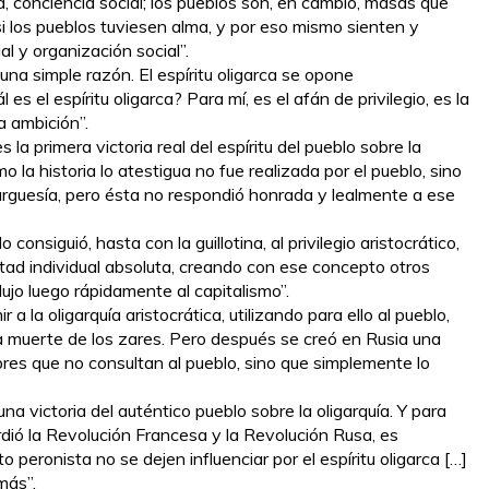
, conciencia social; los pueblos son, en cambio, masas que
si los pueblos tuviesen alma, y por eso mismo sienten y
al y organización social”.
r una simple razón. El espíritu oligarca se opone
es el espíritu oligarca? Para mí, es el afán de privilegio, es la
la ambición”.
la primera victoria real del espíritu del pueblo sobre la
o la historia lo atestigua no fue realizada por el pueblo, sino
 burguesía, pero ésta no respondió honrada y lealmente a ese
 consiguió, hasta con la guillotina, al privilegio aristocrático,
rtad individual absoluta, creando con ese concepto otros
dujo luego rápidamente al capitalismo”.
a la oligarquía aristocrática, utilizando para ello al pueblo,
a muerte de los zares. Pero después se creó en Rusia una
res que no consultan al pueblo, sino que simplemente lo
na victoria del auténtico pueblo sobre la oligarquía. Y para
rdió la Revolución Francesa y la Revolución Rusa, es
 peronista no se dejen influenciar por el espíritu oligarca […]
más”.