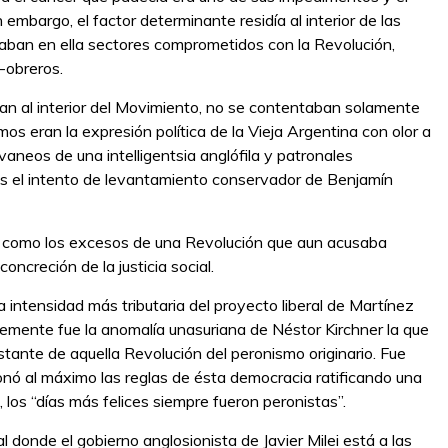
 embargo, el factor determinante residía al interior de las
ban en ella sectores comprometidos con la Revolución,
-obreros.
ban al interior del Movimiento, no se contentaban solamente
os eran la expresión política de la Vieja Argentina con olor a
evaneos de una intelligentsia anglófila y patronales
s el intento de levantamiento conservador de Benjamín
yo como los excesos de una Revolución que aun acusaba
oncreción de la justicia social.
ntensidad más tributaria del proyecto liberal de Martínez
lemente fue la anomalía unasuriana de Néstor Kirchner la que
tante de aquella Revolución del peronismo originario. Fue
nó al máximo las reglas de ésta democracia ratificando una
 los “días más felices siempre fueron peronistas”.
 donde el gobierno anglosionista de Javier Milei está a las