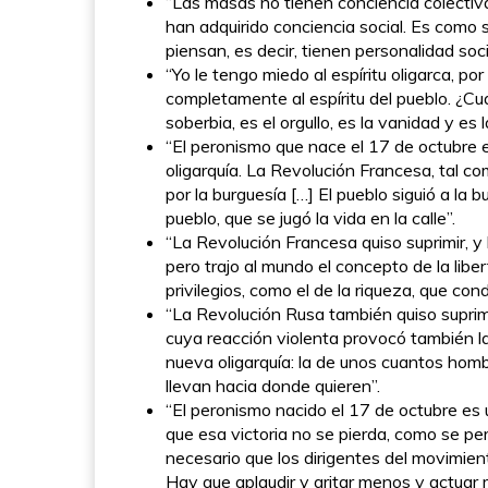
“Las masas no tienen conciencia colectiva
han adquirido conciencia social. Es como 
piensan, es decir, tienen personalidad soci
“Yo le tengo miedo al espíritu oligarca, po
completamente al espíritu del pueblo. ¿Cuál 
soberbia, es el orgullo, es la vanidad y es 
“El peronismo que nace el 17 de octubre es 
oligarquía. La Revolución Francesa, tal com
por la burguesía […] El pueblo siguió a la
pueblo, que se jugó la vida en la calle”.
“La Revolución Francesa quiso suprimir, y lo
pero trajo al mundo el concepto de la libe
privilegios, como el de la riqueza, que con
“La Revolución Rusa también quiso suprimir 
cuya reacción violenta provocó también l
nueva oligarquía: la de unos cuantos homb
llevan hacia donde quieren”.
“El peronismo nacido el 17 de octubre es u
que esa victoria no se pierda, como se pe
necesario que los dirigentes del movimiento
Hay que aplaudir y gritar menos y actuar 