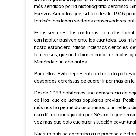
más señalado por la historiografía peronista. Sin
Fuerzas Armadas que, si bien desde 1946 prima
también anidaban sectores conservadores anti
Estos sectores, “los contreras” como los llama
con habitar pasivamente los cuarteles. Los mism
bosta estanciera, falsos inciensos clericales, d
temerosas, que no habían mirado con malos ojo
Menéndez un año antes.
Para ellos, Evita representaba tanto lo plebe
desbordes obreristas de querer ir por más en la c
Desde 1983 habitamos una democracia de baja i
de Hoz, que de luchas populares previas. Posib
más nos ha permitido asomarnos a un reflejo dis
esa década inaugurada por Néstor la que tensio
vez más que bajo cualquier situación coyuntural,
Nuestro país se encamina a un proceso electoral