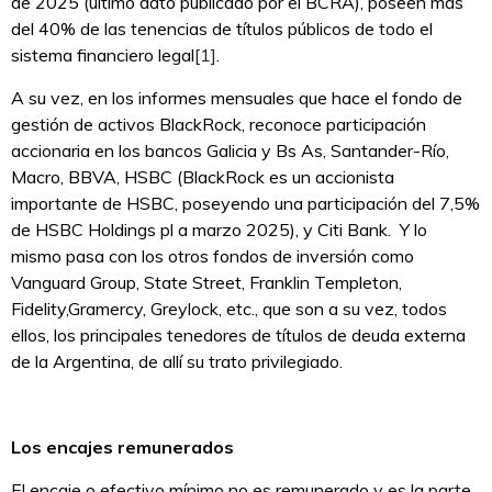
de 2025 (último dato publicado por el BCRA), poseen más
del 40% de las tenencias de títulos públicos de todo el
sistema financiero legal
[1]
.
A su vez, en los informes mensuales que hace el fondo de
gestión de activos BlackRock, reconoce participación
accionaria en los bancos Galicia y Bs As, Santander-Río,
Macro, BBVA, HSBC (BlackRock es un accionista
importante de HSBC, poseyendo una participación del 7,5%
de HSBC Holdings pl a marzo 2025), y Citi Bank. Y lo
mismo pasa con los otros fondos de inversión como
Vanguard Group, State Street, Franklin Templeton,
Fidelity,Gramercy, Greylock, etc., que son a su vez, todos
ellos, los principales tenedores de títulos de deuda externa
de la Argentina, de allí su trato privilegiado.
Los encajes remunerados
El encaje o efectivo mínimo no es remunerado y es la parte