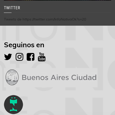
TWITTER
Tweets de https://twitter.com/InfoNativaOk?s=20
Seguinos en