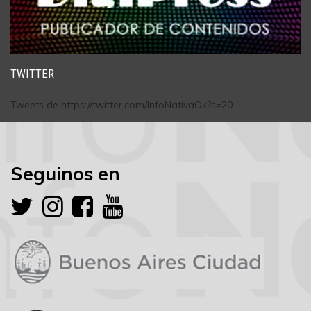
TWITTER
Tweets de https://twitter.com/InfoNativaOk?s=20
Seguinos en