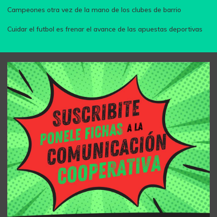
Campeones otra vez de la mano de los clubes de barrio
Cuidar el futbol es frenar el avance de las apuestas deportivas