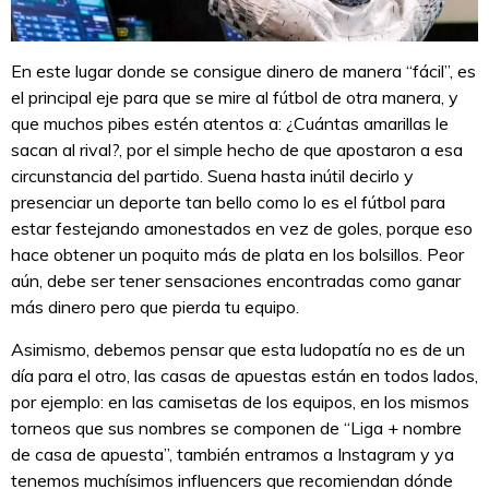
En este lugar donde se consigue dinero de manera “fácil”, es
el principal eje para que se mire al fútbol de otra manera, y
que muchos pibes estén atentos a: ¿Cuántas amarillas le
sacan al rival?, por el simple hecho de que apostaron a esa
circunstancia del partido. Suena hasta inútil decirlo y
presenciar un deporte tan bello como lo es el fútbol para
estar festejando amonestados en vez de goles, porque eso
hace obtener un poquito más de plata en los bolsillos. Peor
aún, debe ser tener sensaciones encontradas como ganar
más dinero pero que pierda tu equipo.
Asimismo, debemos pensar que esta ludopatía no es de un
día para el otro, las casas de apuestas están en todos lados,
por ejemplo: en las camisetas de los equipos, en los mismos
torneos que sus nombres se componen de “Liga + nombre
de casa de apuesta”, también entramos a Instagram y ya
tenemos muchísimos influencers que recomiendan dónde