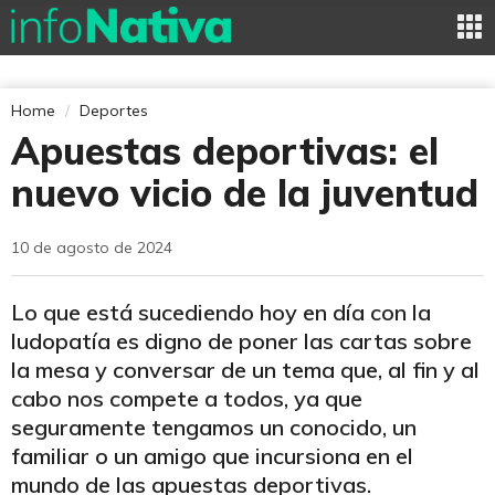
Home
Deportes
Apuestas deportivas: el
nuevo vicio de la juventud
10 de agosto de 2024
Lo que está sucediendo hoy en día con la
ludopatía es digno de poner las cartas sobre
la mesa y conversar de un tema que, al fin y al
cabo nos compete a todos, ya que
seguramente tengamos un conocido, un
familiar o un amigo que incursiona en el
mundo de las apuestas deportivas.