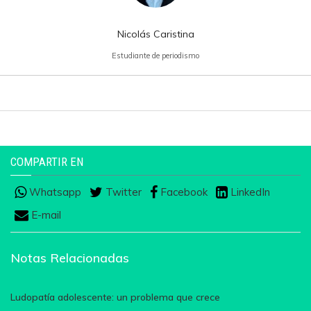
Nicolás Caristina
Estudiante de periodismo
COMPARTIR EN
Whatsapp
Twitter
Facebook
LinkedIn
E-mail
Notas Relacionadas
Ludopatía adolescente: un problema que crece