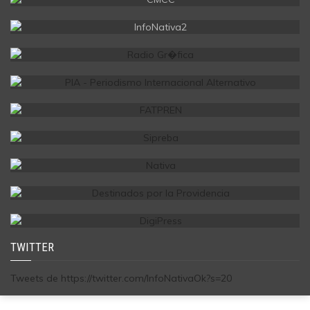
TWITTER
Tweets de https://twitter.com/InfoNativaOk?s=20