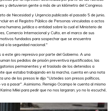
es y detuvieron gente a más de un kilómetro del Congreso.
eto de Necesidad y Urgencia publicado el pasado 5 de junio,
cluir en el Registro Público de Personas vinculadas a actos
a humana, jurídica o entidad sobre la cual el Ministerio de
res, Comercio Internacional y Culto, en el marco de sus
an motivos fundados para sospechar que se encuentra
l a la seguridad nacional."
 a este giro represivo por parte del Gobierno. A una
suman los pedidos de prisión preventiva injustificados, las
ogatorios permanentes y el traslado de los detenidos a
te que estaba trabajando en la marcha, cuenta en una nota
 uno de los presos le dijo "Ustedes son presos políticos,
o va a pasar". Asimismo, Remigio Ocampo le cuenta al mismo
arina Milei para pedir que no nos largaran; yo no lo escuché,