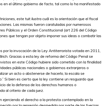
 en el último gobierno de facto, tal como lo ha manifestado
ciones, este tuit ilustra cuál es la orientación que el fiscal
tenciones. Las mismas fueron caratuladas por numerosos
eres Públicos y el Orden Constitucional (art 226 del Código
ones que tengan por objeto imponer sus ideas o combatir las
s por la invocación de la Ley Antiterrorista votada en 2011,
llrich. Gracias a esta ley de reforma del Código Penal se
vistos en este Código hubiere sido cometido con la finalidad
toridades públicas nacionales o gobiernos extranjeros o
lizar un acto o abstenerse de hacerlo, la escala se
.” Si bien es cierto que la ley contiene un resguardo que
cicio de la defensa de los derechos humanos o
da al criterio de cada juez.
 ejerciendo el derecho a la protesta contemplado en la
rpecido por la represión desmedida por parte de las fuerzas