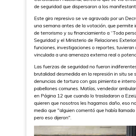
de seguridad que dispersaron a los manifestant
Este giro represivo se ve agravado por un Decr
una semana antes de la votación, que permite in
de terrorismo y su financiamiento a “Toda person
Seguridad y el Ministerio de Relaciones Exterio
funciones, investigaciones o reportes, tuvier
vinculada a una amenaza externa real o potencia
Las fuerzas de seguridad no fueron indiferentes
brutalidad desmedida en la represión in situ se 
denuncias de tortura con gas pimienta e interr
pabellones comunes. Matías, vendedor ambulan
en Página 12 que cuando lo trasladaron a Ezeiza
quieren que nosotros les hagamos daño, eso n
medio que "alguien comentó que había llamado K
pero eso dijeron".