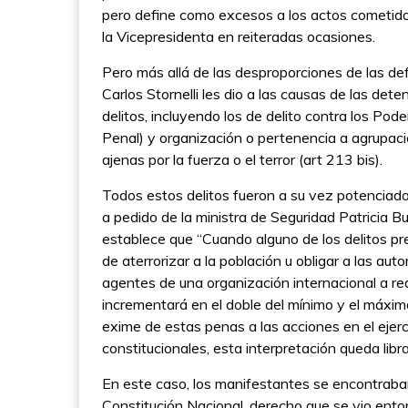
pero define como excesos a los actos cometidos
la Vicepresidenta en reiteradas ocasiones.
Pero más allá de las desproporciones de las defini
Carlos Stornelli les dio a las causas de las de
delitos, incluyendo los de delito contra los Pod
Penal) y organización o pertenencia a agrupaci
ajenas por la fuerza o el terror (art 213 bis).
Todos estos delitos fueron a su vez potenciado
a pedido de la ministra de Seguridad Patricia Bu
establece que “Cuando alguno de los delitos pre
de aterrorizar a la población u obligar a las au
agentes de una organización internacional a rea
incrementará en el doble del mínimo y el máximo
exime de estas penas a las acciones en el ejer
constitucionales, esta interpretación queda libra
En este caso, los manifestantes se encontraban
Constitución Nacional, derecho que se vio ento