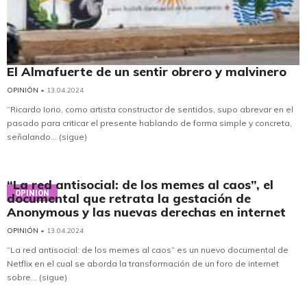
El Almafuerte de un sentir obrero y malvinero
OPINIÓN
• 13.04.2024
“Ricardo Iorio, como artista constructor de sentidos, supo abrevar en el
pasado para criticar el presente hablando de forma simple y concreta,
señalando... (sigue)
“La red antisocial: de los memes al caos”, el
OPINIÓN
documental que retrata la gestación de
Anonymous y las nuevas derechas en internet
OPINIÓN
• 13.04.2024
“La red antisocial: de los memes al caos” es un nuevo documental de
Netflix en el cual se aborda la transformación de un foro de internet
sobre... (sigue)