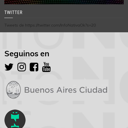
TWITTER
Tweets de https://twitter.com/InfoNativaOk?s=20
Seguinos en