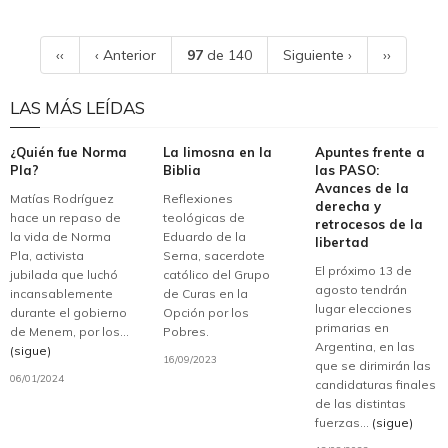
‹‹
‹ Anterior
97
de 140
Siguiente ›
››
LAS MÁS LEÍDAS
¿Quién fue Norma
La limosna en la
Apuntes frente a
Pla?
Biblia
las PASO:
Avances de la
Matías Rodríguez
Reflexiones
derecha y
hace un repaso de
teológicas de
retrocesos de la
la vida de Norma
Eduardo de la
libertad
Pla, activista
Serna, sacerdote
El próximo 13 de
jubilada que luchó
católico del Grupo
agosto tendrán
incansablemente
de Curas en la
lugar elecciones
durante el gobierno
Opción por los
primarias en
de Menem, por los...
Pobres.
Argentina, en las
(sigue)
16/09/2023
que se dirimirán las
06/01/2024
candidaturas finales
de las distintas
fuerzas...
(sigue)