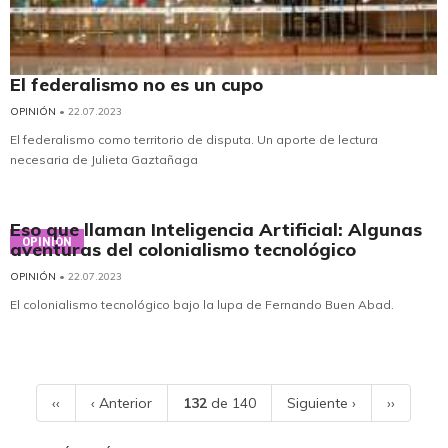
El federalismo no es un cupo
OPINIÓN
• 22.07.2023
El federalismo como territorio de disputa. Un aporte de lectura
necesaria de Julieta Gaztañaga
Eso que llaman Inteligencia Artificial: Algunas
OPINIÓN
aventuras del colonialismo tecnológico
OPINIÓN
• 22.07.2023
El colonialismo tecnológico bajo la lupa de Fernando Buen Abad.
‹‹
‹ Anterior
132
de 140
Siguiente ›
››