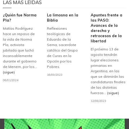
LAS MÁS LEÍDAS
¿Quién fue Norma
La limosna en la
Apuntes frente a
Pla?
Biblia
las PASO:
Avances de la
Matías Rodríguez
Reflexiones
derecha y
hace un repaso de
teológicas de
retrocesos de la
la vida de Norma
Eduardo de la
libertad
Pla, activista
Serna, sacerdote
El próximo 13 de
jubilada que luchó
católico del Grupo
agosto tendrán
incansablemente
de Curas en la
lugar elecciones
durante el gobierno
Opción por los
primarias en
de Menem, por los...
Pobres.
Argentina, en las
(sigue)
16/09/2023
que se dirimirán las
06/01/2024
candidaturas finales
de las distintas
fuerzas...
(sigue)
12/08/2023