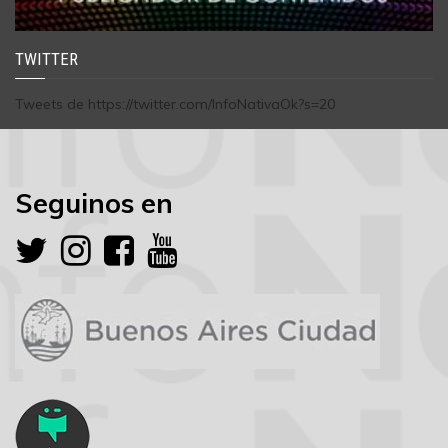
TWITTER
Tweets de https://twitter.com/InfoNativaOk?s=20
Seguinos en