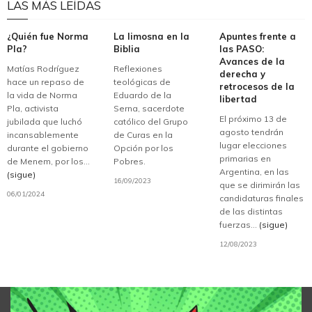
LAS MÁS LEÍDAS
¿Quién fue Norma
La limosna en la
Apuntes frente a
Pla?
Biblia
las PASO:
Avances de la
Matías Rodríguez
Reflexiones
derecha y
hace un repaso de
teológicas de
retrocesos de la
la vida de Norma
Eduardo de la
libertad
Pla, activista
Serna, sacerdote
El próximo 13 de
jubilada que luchó
católico del Grupo
agosto tendrán
incansablemente
de Curas en la
lugar elecciones
durante el gobierno
Opción por los
primarias en
de Menem, por los...
Pobres.
Argentina, en las
(sigue)
16/09/2023
que se dirimirán las
06/01/2024
candidaturas finales
de las distintas
fuerzas...
(sigue)
12/08/2023