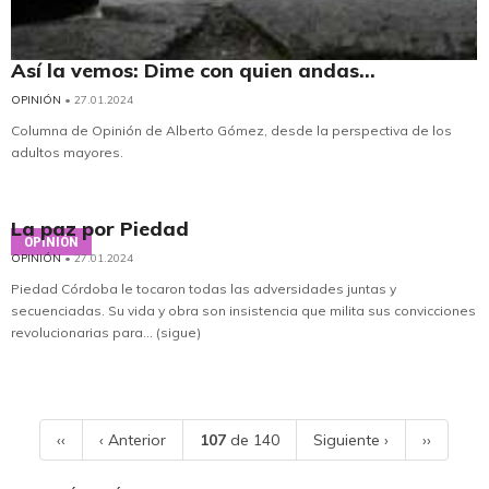
Así la vemos: Dime con quien andas...
OPINIÓN
• 27.01.2024
Columna de Opinión de Alberto Gómez, desde la perspectiva de los
adultos mayores.
La paz por Piedad
OPINIÓN
OPINIÓN
• 27.01.2024
Piedad Córdoba le tocaron todas las adversidades juntas y
secuenciadas. Su vida y obra son insistencia que milita sus convicciones
revolucionarias para... (sigue)
‹‹
‹ Anterior
107
de 140
Siguiente ›
››