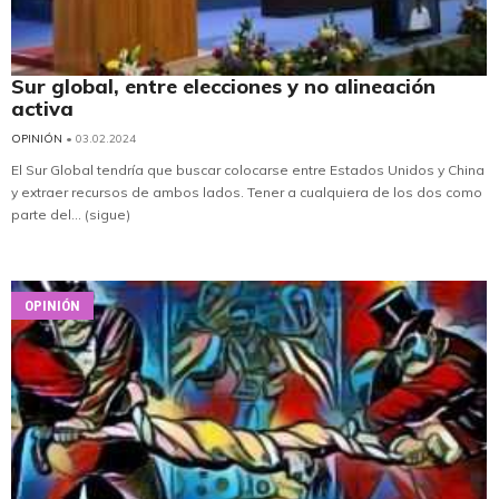
Sur global, entre elecciones y no alineación
activa
OPINIÓN
• 03.02.2024
El Sur Global tendría que buscar colocarse entre Estados Unidos y China
y extraer recursos de ambos lados. Tener a cualquiera de los dos como
parte del... (sigue)
OPINIÓN