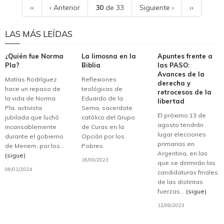
‹‹
‹ Anterior
30
de 33
Siguiente ›
››
LAS MÁS LEÍDAS
¿Quién fue Norma
La limosna en la
Apuntes frente a
Pla?
Biblia
las PASO:
Avances de la
Matías Rodríguez
Reflexiones
derecha y
hace un repaso de
teológicas de
retrocesos de la
la vida de Norma
Eduardo de la
libertad
Pla, activista
Serna, sacerdote
El próximo 13 de
jubilada que luchó
católico del Grupo
agosto tendrán
incansablemente
de Curas en la
lugar elecciones
durante el gobierno
Opción por los
primarias en
de Menem, por los...
Pobres.
Argentina, en las
(sigue)
16/09/2023
que se dirimirán las
06/01/2024
candidaturas finales
de las distintas
fuerzas...
(sigue)
12/08/2023