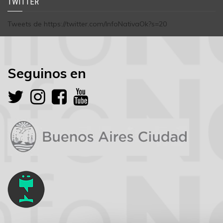
TWITTER
Tweets de https://twitter.com/InfoNativaOk?s=20
Seguinos en