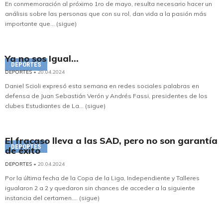
En conmemoración al próximo 1ro de mayo, resulta necesario hacer un
análisis sobre las personas que con su rol, dan vida a la pasión más
importante que... (sigue)
Ya no sos Igual...
DEPORTES
DEPORTES
• 20.04.2024
Daniel Scioli expresó esta semana en redes sociales palabras en
defensa de Juan Sebastián Verón y Andrés Fassi, presidentes de los
clubes Estudiantes de La... (sigue)
El fracaso lleva a las SAD, pero no son garantía
DEPORTES
de éxito
DEPORTES
• 20.04.2024
Por la última fecha de la Copa de la Liga, Independiente y Talleres
igualaron 2 a 2 y quedaron sin chances de acceder a la siguiente
instancia del certamen.... (sigue)