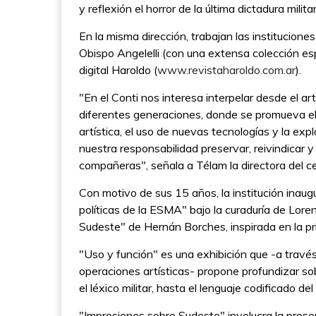
y reflexión el horror de la última dictadura militar
En la misma dirección, trabajan las institucione
Obispo Angelelli (con una extensa colección e
digital Haroldo (
www.revistaharoldo.com.ar
).
"En el Conti nos interesa interpelar desde el a
diferentes generaciones, donde se promueva el
artística, el uso de nuevas tecnologías y la 
nuestra responsabilidad preservar, reivindicar 
compañeras", señala a Télam la directora del cen
Con motivo de sus 15 años, la institución inaug
políticas de la ESMA" bajo la curaduría de Lor
Sudeste" de Hernán Borches, inspirada en la pr
"Uso y función" es una exhibición que -a travé
operaciones artísticas- propone profundizar so
el léxico militar, hasta el lenguaje codificado 
"Impresiones sobre Sudeste" involucra la presen