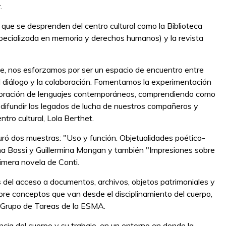
.
s que se desprenden del centro cultural como la Biblioteca
specializada en memoria y derechos humanos) y la revista
rte, nos esforzamos por ser un espacio de encuentro entre
 diálogo y la colaboración. Fomentamos la experimentación
exploración de lenguajes contemporáneos, comprendiendo como
y difundir los legados de lucha de nuestros compañeros y
tro cultural, Lola Berthet.
uró dos muestras: "Uso y función. Objetualidades poético-
ena Bossi y Guillermina Mongan y también "Impresiones sobre
imera novela de Conti.
s del acceso a documentos, archivos, objetos patrimoniales y
bre conceptos que van desde el disciplinamiento del cuerpo,
del Grupo de Tareas de la ESMA.
cia del cuerpo y su trabajo, en un entorno en donde la