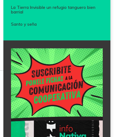
La Tierra Invisible un refugio tanguero bien
barrial
Santo y seña