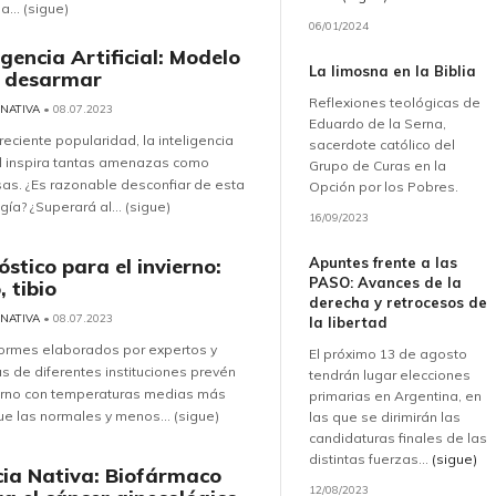
... (sigue)
06/01/2024
igencia Artificial: Modelo
La limosna en la Biblia
 desarmar
Reflexiones teológicas de
 NATIVA
• 08.07.2023
Eduardo de la Serna,
reciente popularidad, la inteligencia
sacerdote católico del
ial inspira tantas amenazas como
Grupo de Curas en la
as. ¿Es razonable desconfiar de esta
Opción por los Pobres.
gía? ¿Superará al... (sigue)
16/09/2023
Apuntes frente a las
stico para el invierno:
PASO: Avances de la
, tibio
derecha y retrocesos de
 NATIVA
• 08.07.2023
la libertad
formes elaborados por expertos y
El próximo 13 de agosto
s de diferentes instituciones prevén
tendrán lugar elecciones
ierno con temperaturas medias más
primarias en Argentina, en
ue las normales y menos... (sigue)
las que se dirimirán las
candidaturas finales de las
distintas fuerzas...
(sigue)
cia Nativa: Biofármaco
12/08/2023