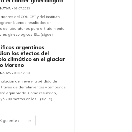
ra el cáncer ginecológico
 NATIVA
• 08.07.2023
gadores del CONICET y del Instituto
lograron buenos resultados en
 de laboratorios para el tratamiento
res ginecológicos. El... (sigue)
tíficos argentinos
ian los efectos del
io climático en el glaciar
to Moreno
 NATIVA
• 08.07.2023
ulación de nieve y la pérdida de
 través de derretimientos y témpanos
stá equilibrada. Como resultado,
yó 700 metros en los... (sigue)
Siguiente ›
››