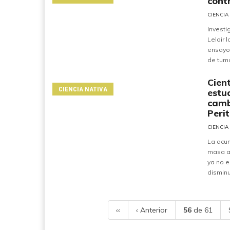
cont
CIENCIA
Investi
Leloir 
ensayos
de tumo
Cien
CIENCIA NATIVA
estud
camb
Peri
CIENCIA
La acum
masa a
ya no e
disminu
‹‹
‹ Anterior
56
de 61