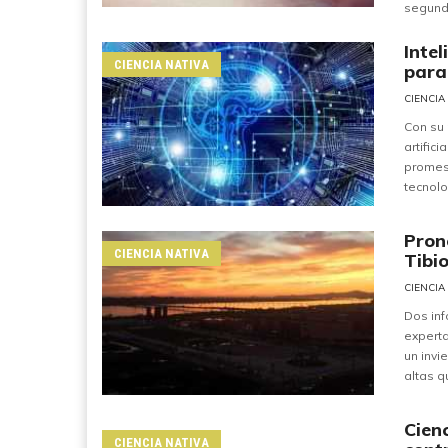
segunda
Intel
CIENCIA NATIVA
para
CIENCIA
Con su 
artific
promes
tecnolo
Pronó
CIENCIA NATIVA
Tibio
CIENCIA
Dos in
experta
un inv
altas q
Cien
CIENCIA NATIVA