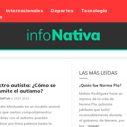
Internacionales
Deportes
Tecnología
o
LAS MÁS LEÍDAS
ctro autista: ¿Cómo se
¿Quién fue Norma Pla?
smite el autismo?
Matías Rodríguez hace un
 NATIVA
• 15.07.2023
repaso de la vida de
Norma Pla, activista
udio efectuado en un modelo animal
jubilada que luchó
a que ciertos comportamientos
incansablemente durante
ibles con el autismo pueden
el gobierno de Menem, por
tirse por línea paterna hasta la
los...
(sigue)