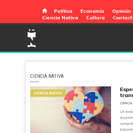
Política
Economía
Opinión
Ciencia Nativa
Cultura
Contact
CIENCIA NATIVA
Espe
CIENCIA NATIVA
tran
CIENCIA
Un est
muestr
compat
transmi