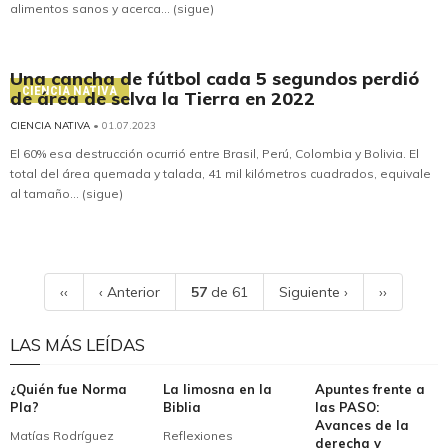
alimentos sanos y acerca... (sigue)
Una cancha de fútbol cada 5 segundos perdió
CIENCIA NATIVA
de área de selva la Tierra en 2022
CIENCIA NATIVA
• 01.07.2023
El 60% esa destrucción ocurrió entre Brasil, Perú, Colombia y Bolivia. El
total del área quemada y talada, 41 mil kilómetros cuadrados, equivale
al tamaño... (sigue)
‹‹
‹ Anterior
57
de 61
Siguiente ›
››
LAS MÁS LEÍDAS
¿Quién fue Norma
La limosna en la
Apuntes frente a
Pla?
Biblia
las PASO:
Avances de la
Matías Rodríguez
Reflexiones
derecha y