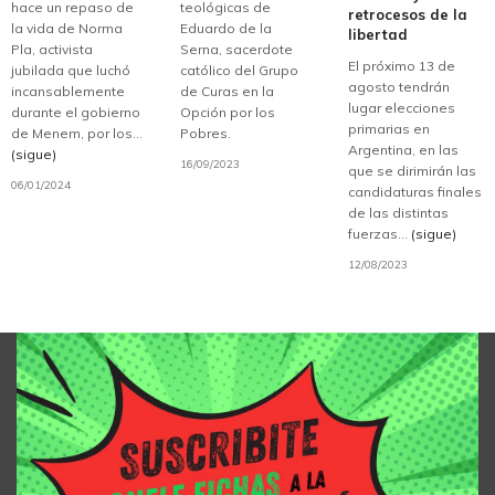
hace un repaso de
teológicas de
retrocesos de la
la vida de Norma
Eduardo de la
libertad
Pla, activista
Serna, sacerdote
El próximo 13 de
jubilada que luchó
católico del Grupo
agosto tendrán
incansablemente
de Curas en la
lugar elecciones
durante el gobierno
Opción por los
primarias en
de Menem, por los...
Pobres.
Argentina, en las
(sigue)
16/09/2023
que se dirimirán las
06/01/2024
candidaturas finales
de las distintas
fuerzas...
(sigue)
12/08/2023