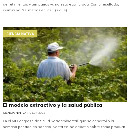
derretimientos y témpanos ya no está equilibrada. Como resultado,
disminuyó 700 metros en los... (sigue)
CIENCIA NATIVA
El modelo extractivo y la salud pública
CIENCIA NATIVA
• 01.07.2023
En el VII Congreso de Salud Socioambiental, que se desarrolló la
semana pasada en Rosario, Santa Fe, se debatió sobre cómo producir