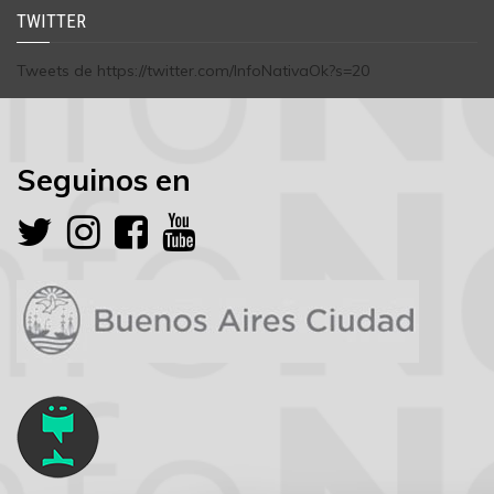
TWITTER
Tweets de https://twitter.com/InfoNativaOk?s=20
Seguinos en