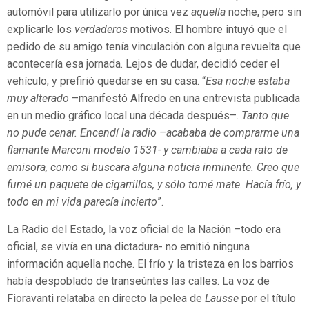
automóvil para utilizarlo por única vez
aquella
noche, pero sin
explicarle los
verdaderos
motivos. El hombre intuyó que el
pedido de su amigo tenía vinculación con alguna revuelta que
acontecería esa jornada. Lejos de dudar, decidió ceder el
vehículo, y prefirió quedarse en su casa. “
Esa noche estaba
muy alterado
–manifestó Alfredo en una entrevista publicada
en un medio gráfico local una década después–.
Tanto que
no pude cenar. Encendí la radio –acababa de comprarme una
flamante Marconi modelo 1531- y cambiaba a cada rato de
emisora, como si buscara alguna noticia inminente. Creo que
fumé un paquete de cigarrillos, y sólo tomé mate. Hacía frío, y
todo en mi vida parecía incierto
”.
La Radio del Estado, la voz oficial de la Nación –todo era
oficial, se vivía en una dictadura- no emitió ninguna
información aquella noche. El frío y la tristeza en los barrios
había despoblado de transeúntes las calles. La voz de
Fioravanti relataba en directo la pelea de
Lausse
por el título