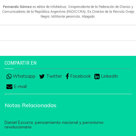
Fernando Gómez
es editor de InfoNativa. Vicepresidente de la Federación de Diarios y
Comunicadores de la República Argentina (FADICCRA). Ex Director de la Revista Oveja
Negra. Militante peronista. Abogado.
COMPARTIR EN
Whatsapp
Twitter
Facebook
LinkedIn
E-mail
Notas Relacionadas
Daniel Ezcurra: pensamiento nacional y peronismo
revolucionario