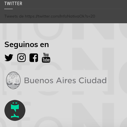
TWITTER
Tweets de https://twitter.com/InfoNativaOk?s=20
Seguinos en