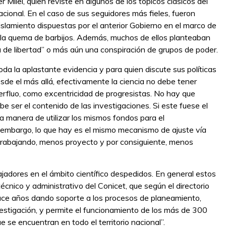
r Milei, quien reviste en algunos de los tópicos clásicos del
acional. En el caso de sus seguidores más fieles, fueron
islamiento dispuestas por el anterior Gobierno en el marco de
e la quema de barbijos. Además, muchos de ellos planteaban
 de libertad” o más aún una conspiración de grupos de poder.
oda la aplastante evidencia y para quien discute sus políticas
de el más allá, efectivamente la ciencia no debe tener
rfluo, como excentricidad de progresistas. No hay que
e ser el contenido de las investigaciones. Si este fuese el
 la manera de utilizar los mismos fondos para el
n embargo, lo que hay es el mismo mecanismo de ajuste vía
 trabajando, menos proyecto y por consiguiente, menos
dores en el ámbito científico despedidos. En general estos
cnico y administrativo del Conicet, que según el directorio
ace años dando soporte a los procesos de planeamiento,
estigación, y permite el funcionamiento de los más de 300
e se encuentran en todo el territorio nacional”.