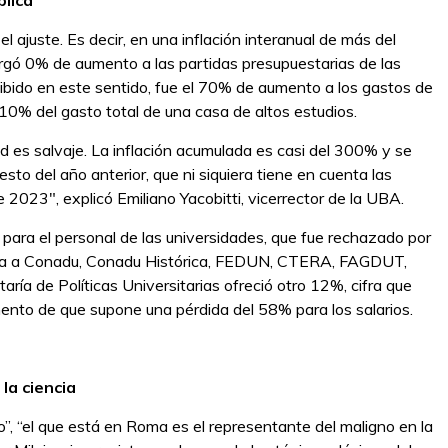
blica
 el ajuste. Es decir, en una inflación interanual de más del
rgó 0% de aumento a las partidas presupuestarias de las
cibido en este sentido, fue el 70% de aumento a los gastos de
10% del gasto total de una casa de altos estudios.
ad es salvaje. La inflación acumulada es casi del 300% y se
o del año anterior, que ni siquiera tiene en cuenta las
e 2023″, explicó Emiliano Yacobitti, vicerrector de la UBA.
para el personal de las universidades, que fue rechazado por
uclea a Conadu, Conadu Histórica, FEDUN, CTERA, FAGDUT,
a de Políticas Universitarias ofreció otro 12%, cifra que
ento de que supone una pérdida del 58% para los salarios.
la ciencia
o”, “el que está en Roma es el representante del maligno en la