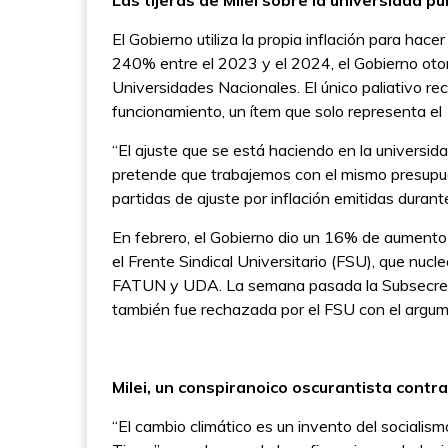
Las tijeras de Milei sobre la universidad pú
El Gobierno utiliza la propia inflación para hacer
240% entre el 2023 y el 2024, el Gobierno oto
Universidades Nacionales. El único paliativo re
funcionamiento, un ítem que solo representa el 
“El ajuste que se está haciendo en la universid
pretende que trabajemos con el mismo presupuest
partidas de ajuste por inflación emitidas durant
En febrero, el Gobierno dio un 16% de aumento 
el Frente Sindical Universitario (FSU), que n
FATUN y UDA. La semana pasada la Subsecretarí
también fue rechazada por el FSU con el argum
Milei, un conspiranoico oscurantista contra 
“El cambio climático es un invento del socialism