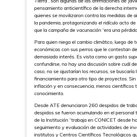
Tierra”, son algunas de las afirmaciones de Javie
pensamiento anticientífico de la derecha intern
quienes se movilizaron contra las medidas de a
la pandemia, protagonizando el ridículo acto d
que la campaña de vacunación “era una pérdida
Para quien niega el cambio climático, luego de t
económicas con sus perros que le contestan des
demasiado interés. Es vista como un gasto supe
confundirse, no hay una discusión sobre cuál deb
caso, no se ajustarían los recursos, se buscaría
financiamiento para otro tipo de proyectos. Si
inflación y en consecuencia, menos científicos
conocimiento.
Desde ATE denunciaron 260 despidos de trabaja
despidos se fueron acumulando en el personal té
de la Institución “trabaja en CONICET desde h
seguimiento y evaluación de actividades de inv
institutos y Centros Científicos Tecnológicos qu