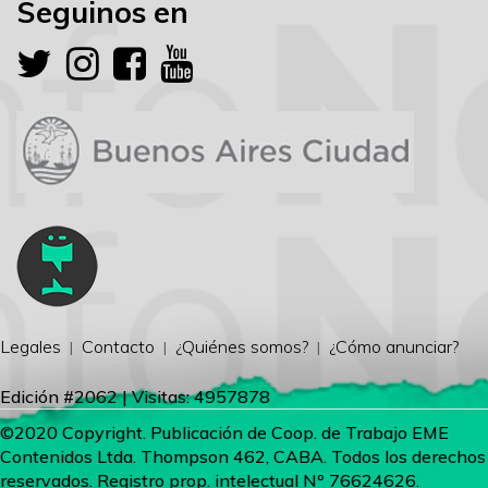
Seguinos en
Legales
Contacto
¿Quiénes somos?
¿Cómo anunciar?
Edición #2062 | Visitas: 4957878
©2020 Copyright. Publicación de Coop. de Trabajo EME
Contenidos Ltda. Thompson 462, CABA. Todos los derechos
reservados. Registro prop. intelectual Nº 76624626.