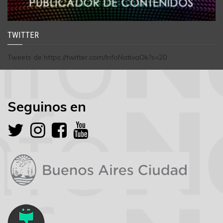
TWITTER
Tweets de https://twitter.com/InfoNativaOk?s=20
Seguinos en