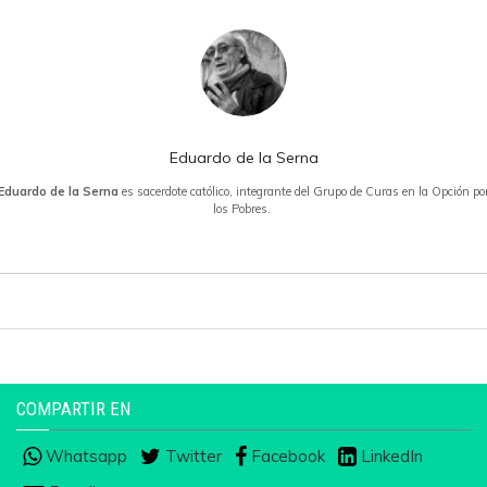
Eduardo de la Serna
Eduardo de la Serna
es sacerdote católico, integrante del Grupo de Curas en la Opción po
los Pobres.
COMPARTIR EN
Whatsapp
Twitter
Facebook
LinkedIn