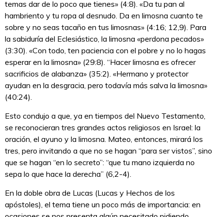
temas dar de lo poco que tienes» (4:8). «Da tu pan al
hambriento y tu ropa al desnudo. Da en limosna cuanto te
sobre y no seas tacaño en tus limosnas» (4:16; 12,9). Para
la sabiduría del Eclesiástico, la limosna «perdona pecados»
(3:30). «Con todo, ten paciencia con el pobre y no lo hagas
esperar en la limosna» (29:8). “Hacer limosna es ofrecer
sacrificios de alabanza» (35:2). «Hermano y protector
ayudan en la desgracia, pero todavía más salva la limosna»
(40:24).
Esto condujo a que, ya en tiempos del Nuevo Testamento,
se reconocieran tres grandes actos religiosos en Israel: la
oración, el ayuno y la limosna. Mateo, entonces, mirará los
tres, pero invitando a que no se hagan “para ser vistos”, sino
que se hagan “en lo secreto”: “que tu mano izquierda no
sepa lo que hace la derecha” (6,2-4).
En la doble obra de Lucas (Lucas y Hechos de los
apóstoles), el tema tiene un poco más de importancia: en
ocasiones se nos presenta algún necesitado pidiendo