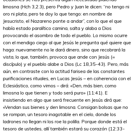
limosna (Hch 3,2.3), pero Pedro y Juan le dicen: “no tengo ni
oro ni plata, pero te doy lo que tengo: en nombre de
Jesucristo, el Nazareno ponte a andar”, con lo que el que
había estado paralítico camina, salta y alaba a Dios
provocando el asombro de todo el pueblo. Lo mismo ocurre
con el mendigo ciego al que Jesús le pregunta qué quiere que
haga: nuevamente no le dará dinero, sino que recobrará la
vista, lo que, también, provoca que ande con Jesús (=
discípulo) y el pueblo alabe a Dios (Lc 18,35-43). Pero, más
aún, en contraste con la actitud farisea de las constantes
purificaciones rituales, en Lucas Jesús – en coherencia con el
Eclesiástico, como vimos – dirá: «Den, más bien, como
limosna lo que tienen y todo será puro» (11:41). E
insistiendo en algo que será frecuente en Jesús dirá que:
«Vendan sus bienes y den limosna. Consigan bolsas que no
se rompan, un tesoro inagotable en el cielo, donde los
ladrones no llegan ni los roe la polilla. Porque donde está el
tesoro de ustedes, allí también estará su corazón (12:33-