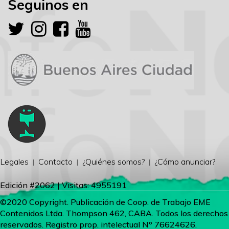
Seguinos en
Legales
Contacto
¿Quiénes somos?
¿Cómo anunciar?
Edición #2062 | Visitas: 4955191
©2020 Copyright. Publicación de Coop. de Trabajo EME
Contenidos Ltda. Thompson 462, CABA. Todos los derechos
reservados. Registro prop. intelectual Nº 76624626.