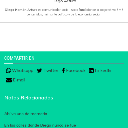
Diego Arturo
Diego Hernán Arturo
es comunicador social, socio fundador de la cooperativa EME
contenidos, militante político y de la economía social.
COMPARTIR EN
Whatsapp
Twitter
Facebook
LinkedIn
E-mail
Notas Relacionadas
Ahí va uno de memoria
En las calles donde Diego nunca se fue