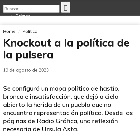
Política
Economía
Opinión
Home
Política
Internacionales
Knockout a la política de
Deportes
Tecnología
la pulsera
Ciencia Nativa
Cultura
19 de agosto de 2023
Se configuró un mapa político de hastío,
bronca e insatisfacción, que dejó a cielo
abierto la herida de un pueblo que no
encuentra representación política. Desde las
páginas de Radio Gráfica, una reflexión
necesaria de Ursula Asta.