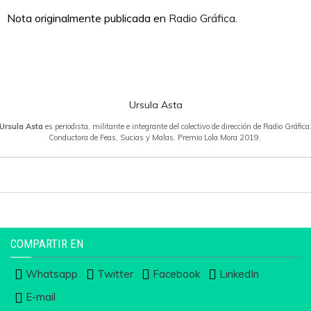
Nota originalmente publicada en
Radio Gráfica.
Ursula Asta
Ursula Asta
es periodista, militante e integrante del colectivo de dirección de Radio Gráfica
Conductora de Feas, Sucias y Malas. Premio Lola Mora 2019.
COMPARTIR EN
Whatsapp
Twitter
Facebook
LinkedIn
E-mail