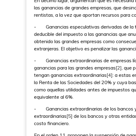
En décimo lugar, argumentan que es necesaria 
las ganancias de grandes empresas, que desince
rentistas, a la vez que aportan recursos para 
- Ganancias especulativas derivadas de la t
deducible del impuesto a las ganancias que an
obtenido las grandes empresas como consecuenc
extranjeras. El objetivo es penalizar las gananc
- Ganancias extraordinarias de empresas líder
ganancias para las grandes empresas
[2]
, que 
tengan ganancias extraordinarias
[4]
: a estas e
la Renta de las Sociedades del 20% y cuya base
como aquellas utilidades antes de impuestos qu
equivalente al 6%.
- Ganancias extraordinarias de los bancos y f
extraordinarias
[5]
de los bancos y otras entida
costo financiero.
En el orden 11, proponen la suspensión de pag