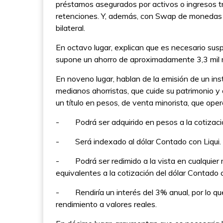
préstamos asegurados por activos o ingresos tr
retenciones. Y, además, con Swap de monedas co
bilateral.
En octavo lugar, explican que es necesario sus
supone un ahorro de aproximadamente 3,3 mil 
En noveno lugar, hablan de la emisión de un in
medianos ahorristas, que cuide su patrimonio y d
un título en pesos, de venta minorista, que oper
- Podrá ser adquirido en pesos a la cotizació
- Será indexado al dólar Contado con Liqui.
- Podrá ser redimido a la vista en cualquier mo
equivalentes a la cotización del dólar Contado
- Rendiría un interés del 3% anual, por lo que
rendimiento a valores reales.