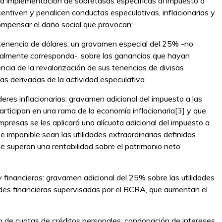
la implementación de sobretasas específicas al impuesto a
ntiven y penalicen conductas especulativas, inflacionarias y
compensar el daño social que provocan:
enencia de dólares: un gravamen especial del 25% -no
ualmente corresponda-, sobre las ganancias que hayan
ia de la revalorización de sus tenencias de divisas
ias derivadas de la actividad especulativa.
es inflacionarias: gravamen adicional del impuesto a las
participan en una rama de la economía inflacionaria
[3]
y que
mpresas se les aplicará una alícuota adicional del impuesto a
 imponible sean las utilidades extraordinarias definidas
e superan una rentabilidad sobre el patrimonio neto
inancieras: gravamen adicional del 25% sobre las utilidades
des financieras supervisadas por el BCRA, que aumentan el
o de cuotas de créditos personales, condonación de intereses