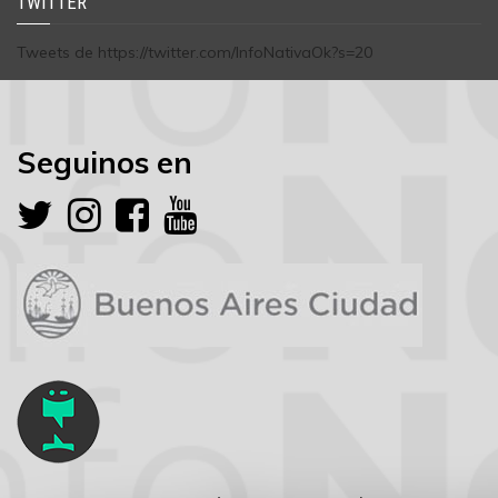
TWITTER
Tweets de https://twitter.com/InfoNativaOk?s=20
Seguinos en