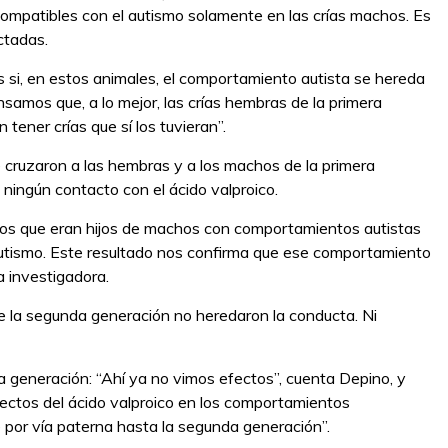
patibles con el autismo solamente en las crías machos. Es
ctadas.
si, en estos animales, el comportamiento autista se hereda
samos que, a lo mejor, las crías hembras de la primera
tener crías que sí los tuvieran”.
 cruzaron a las hembras y a los machos de la primera
ningún contacto con el ácido valproico.
hos que eran hijos de machos con comportamientos autistas
utismo. Este resultado nos confirma que ese comportamiento
a investigadora.
de la segunda generación no heredaron la conducta. Ni
ra generación: “Ahí ya no vimos efectos”, cuenta Depino, y
fectos del ácido valproico en los comportamientos
 por vía paterna hasta la segunda generación”.