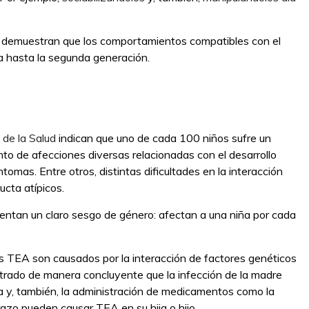
que demuestran que los comportamientos compatibles con el
na hasta la segunda generación.
 de la Salud
indican que uno de cada 100 niños sufre un
nto de afecciones diversas relacionadas con el desarrollo
omas. Entre otros, distintas dificultades en la interacción
ucta atípicos.
entan un claro sesgo de género: afectan a una niña por cada
los TEA son causados por la interacción de factores genéticos
trado de manera concluyente que la infección de la madre
ola y, también, la administración de medicamentos como la
razo pueden causar TEA en su hija o hijo.