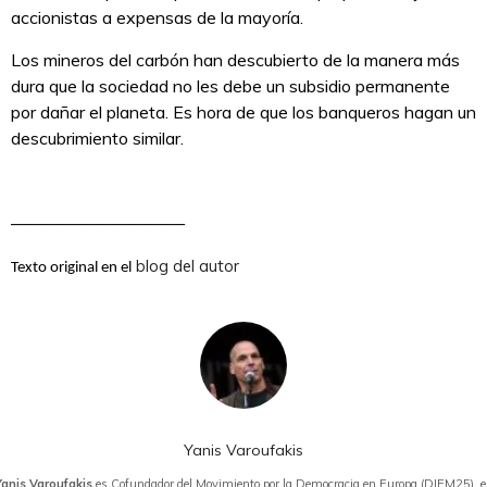
accionistas a expensas de la mayoría.
Los mineros del carbón han descubierto de la manera más
dura que la sociedad no les debe un subsidio permanente
por dañar el planeta. Es hora de que los banqueros hagan un
descubrimiento similar.
——————————
blog del autor
Texto original en el
Yanis Varoufakis
Yanis Varoufakis
es Cofundador del Movimiento por la Democracia en Europa (DIEM25), e