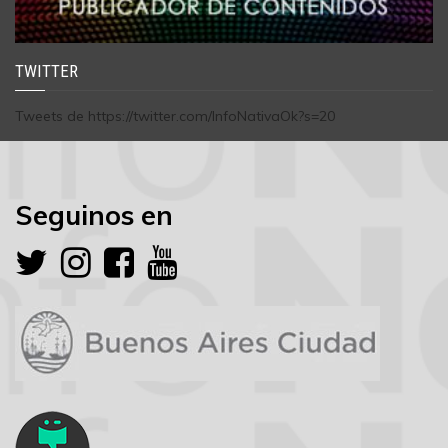
TWITTER
Tweets de https://twitter.com/InfoNativaOk?s=20
Seguinos en