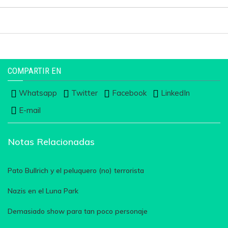
COMPARTIR EN
Whatsapp
Twitter
Facebook
LinkedIn
E-mail
Notas Relacionadas
Pato Bullrich y el peluquero (no) terrorista
Nazis en el Luna Park
Demasiado show para tan poco personaje